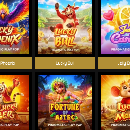
 Phoenix
Lucky Bull
Jelly 