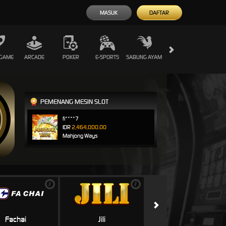
MASUK
DAFTAR
 GAME
ARCADE
POKER
E-SPORTS
SABUNG AYAM
PROMOSI
PEMENANG MESIN SLOT
fi****7
IDR
2,464,000.00
Mahjong Ways
na****2
IDR
1,215,600.00
Gates of Olympus 1000
i
i
i
na****2
IDR
1,097,800.00
No Limit City
Starlight Princess Super Scatter
Fachai
Jili
fi****7