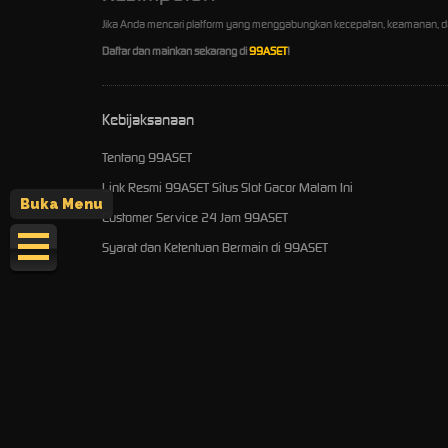
Jika Anda mencari platform yang menggabungkan kecepatan, keamanan, d
Daftar dan mainkan sekarang di
99ASET
!
Kebijaksanaan
Tentang 99ASET
Link Resmi 99ASET Situs Slot Gacor Malam Ini
Buka Menu
Customer Service 24 Jam 99ASET
Syarat dan Ketentuan Bermain di 99ASET