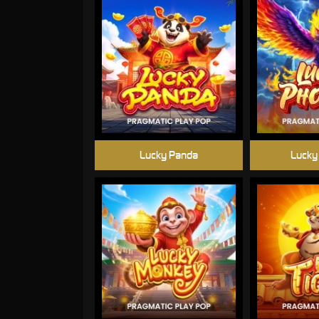
Lucky Panda
Lucky