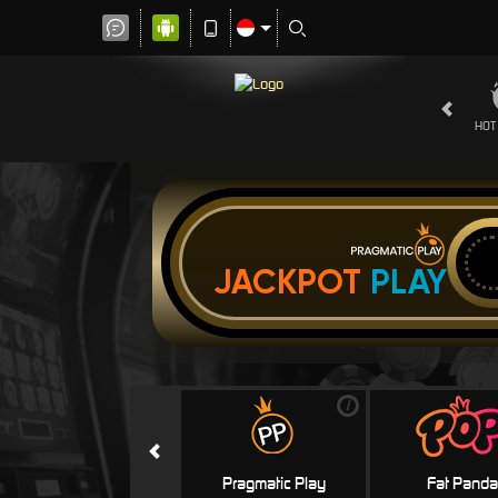
Ze****mu BERHASIL WD SEBESAR RP. 790.000
HOT
JACKPOT
PLAY
i
Pragmatic Play
Fat Pand