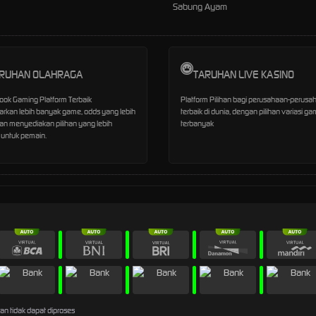
Sabung Ayam
RUHAN OLAHRAGA
TARUHAN LIVE KASINO
ook Gaming Platform Terbaik
Platform Pilihan bagi perusahaan-perusa
kan lebih banyak game, odds yang lebih
terbaik di dunia, dengan pilihan variasi g
 dan menyediakan pilihan yang lebih
terbanyak
untuk pemain.
an tidak dapat diproses