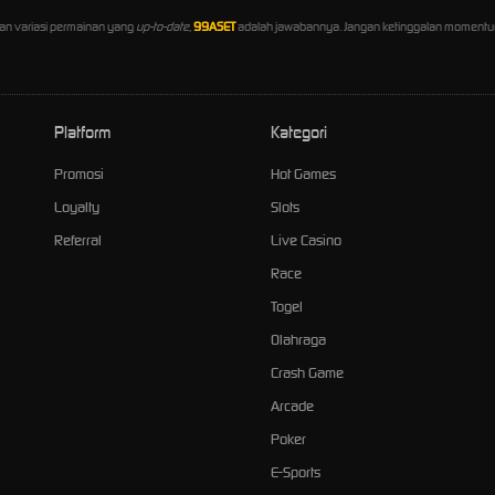
an variasi permainan yang
up-to-date
,
99ASET
adalah jawabannya. Jangan ketinggalan momentum
Platform
Kategori
Promosi
Hot Games
Loyalty
Slots
Referral
Live Casino
Race
Togel
Olahraga
Crash Game
Arcade
Poker
E-Sports