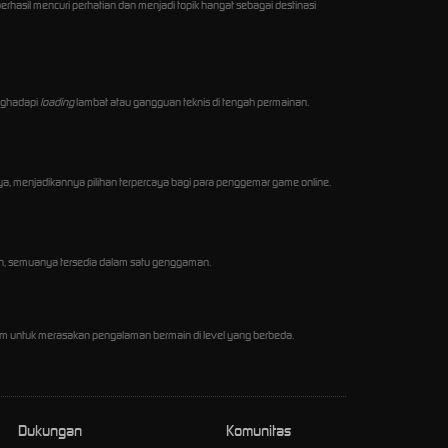
erhasil mencuri perhatian dan menjadi topik hangat sebagai destinasi
enghadapi
loading
lambat atau gangguan teknis di tengah permainan.
ya, menjadikannya pilihan terpercaya bagi para penggemar game online.
san, semuanya tersedia dalam satu genggaman.
 untuk merasakan pengalaman bermain di level yang berbeda.
Dukungan
Komunitas