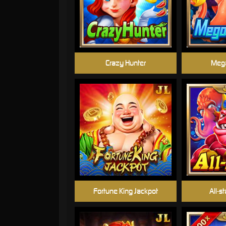
Crazy Hunter
Mega
Fortune King Jackpot
All-s