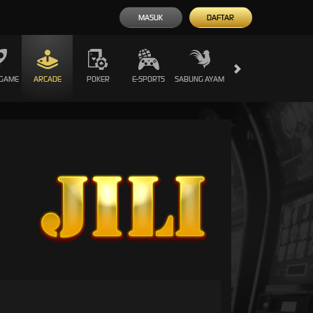
MASUK
DAFTAR
 GAME
ARCADE
POKER
E-SPORTS
SABUNG AYAM
PROMOSI