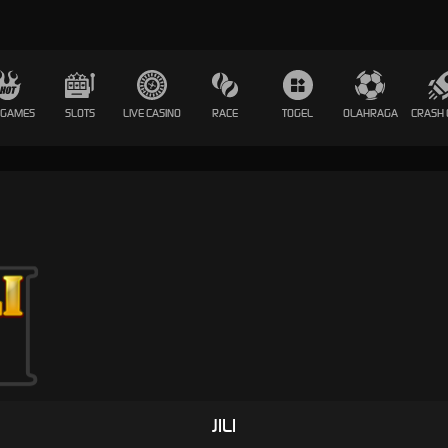
 GAMES
SLOTS
LIVE CASINO
RACE
TOGEL
OLAHRAGA
CRASH
JILI