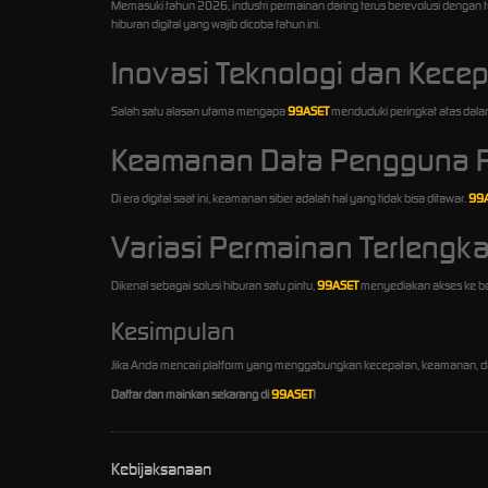
Memasuki tahun 2026, industri permainan daring terus berevolusi dengan 
hiburan digital yang wajib dicoba tahun ini.
Inovasi Teknologi dan Kece
Salah satu alasan utama mengapa
99ASET
menduduki peringkat atas dalam
Keamanan Data Pengguna Pr
Di era digital saat ini, keamanan siber adalah hal yang tidak bisa ditawar.
99
Variasi Permainan Terlengk
Dikenal sebagai solusi hiburan satu pintu,
99ASET
menyediakan akses ke ber
Kesimpulan
Jika Anda mencari platform yang menggabungkan kecepatan, keamanan, d
Daftar dan mainkan sekarang di
99ASET
!
Kebijaksanaan