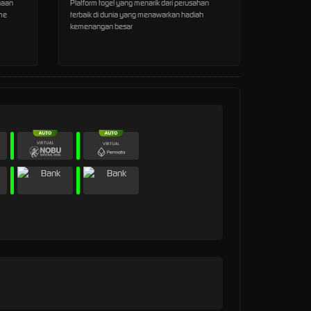
haan
Platform togel yang menarik dari perusahan
ame
terbaik di dunia yang menawarkan hadiah
kemenangan besar