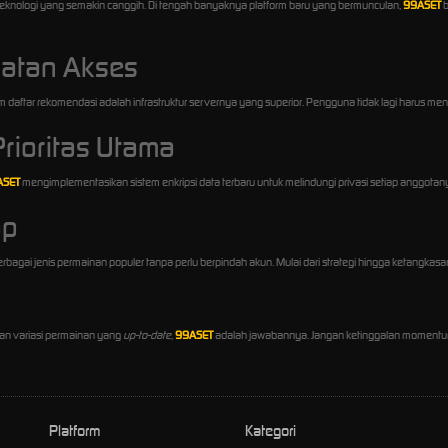
teknologi yang semakin canggih. Di tengah banyaknya platform baru yang bermunculan,
99ASET
b
patan Akses
 daftar rekomendasi adalah infrastruktur servernya yang superior. Pengguna tidak lagi harus m
ioritas Utama
ASET
mengimplementasikan sistem enkripsi data terbaru untuk melindungi privasi setiap anggotan
ap
bagai jenis permainan populer tanpa perlu berpindah akun. Mulai dari strategi hingga ketangka
an variasi permainan yang
up-to-date
,
99ASET
adalah jawabannya. Jangan ketinggalan momentum
Platform
Kategori