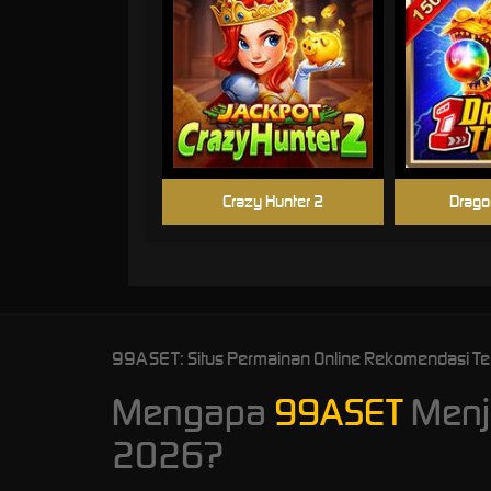
Crazy Hunter 2
Drago
99ASET: Situs Permainan Online Rekomendasi Te
Mengapa
99ASET
Menj
2026?