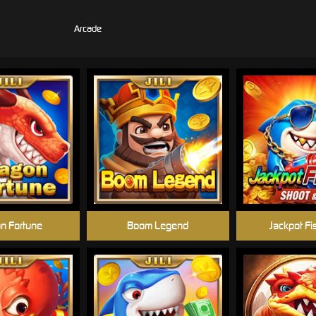
Arcade
n Fortune
Boom Legend
Jackpot Fi