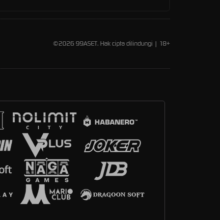
©2026 99ASET. Hak cipta dilindungi | 18+