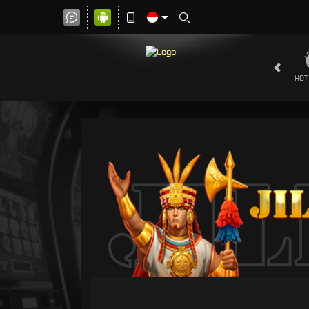
Ja**10 BERHASIL WD SEBESAR RP. 2.840.000
HOT