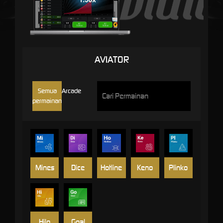
AVIATOR
Semua
Arcade
permainan
Mines
Dice
Hotline
Keno
Plinko
Hilo
Goal