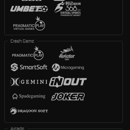
Crash Game
Arcade