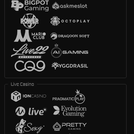
Live Casino