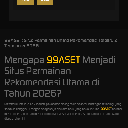
99ASET: Situs Permainan Online Rekomendasi Terbaru &
Terpopuler 2026
Mengapa
99ASET
Menjadi
Situs Permainan
Rekomendasi Utama di
Tahun 2026?
Memasuki tahun 2026, industri permainan daring terus berevolusi dengan teknologi yang
semakin canggih. Di tengah banyaknya platform baru yang bermunculan,
99ASET
berhasil
mencuri perhatian dan menjadi topik hangat sebagai destinasi hiburan digital yang wajib
dicoba tahun ini.