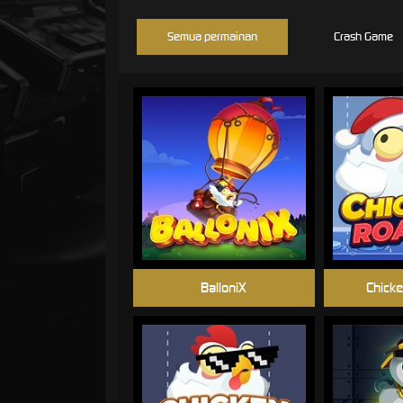
Semua permainan
Crash Game
BalloniX
Chicke