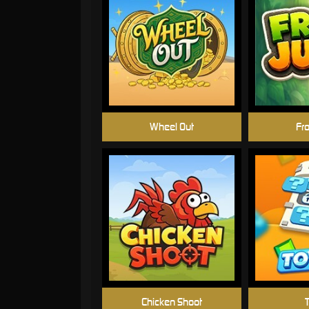
Wheel Out
Fr
Chicken Shoot