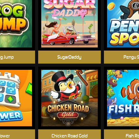
og Jump
SugarDaddy
Pengu S
Tower
Chicken Road Gold
Fish R