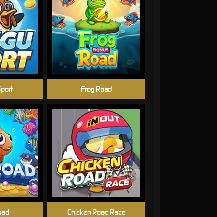
port
Frog Road
oad
Chicken Road Race