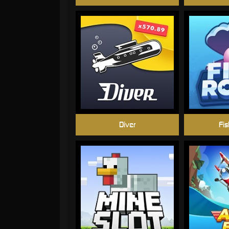
Diver
Fi