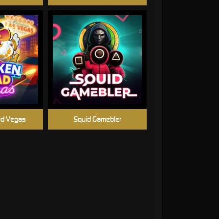
ad Vegas
Squid Gamebler