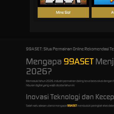
Mine Slot
A
99ASET: Situs Permainan Online Rekomendasi Te
Mengapa
99ASET
Menj
2026?
Memasuki tahun 2026, industri permainan daring terus berevolusi dengan 
hiburan digital yang wajib dicoba tahun ini.
Inovasi Teknologi dan Kece
Salah satu alasan utama mengapa
99ASET
menduduki peringkat atas dalam