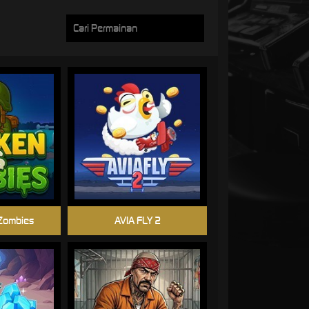
 Zombies
AVIA FLY 2