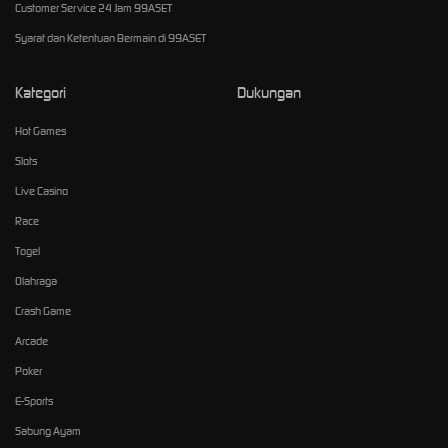
Customer Service 24 Jam 99ASET
Syarat dan Ketentuan Bermain di 99ASET
Kategori
Dukungan
Hot Games
Slots
Live Casino
Race
Togel
Olahraga
Crash Game
Arcade
Poker
E-Sports
Sabung Ayam