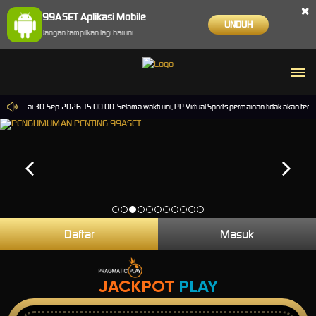
×
99ASET Aplikasi Mobile
UNDUH
Jangan tampilkan lagi hari ini
00 sampai 30-Sep-2026 15.00.00. Selama waktu ini, PP Virtual Sports permainan tidak akan ter
Daftar
Masuk
JACKPOT
PLAY