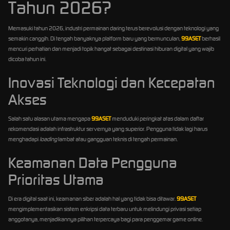
Tahun 2026?
Memasuki tahun 2026, industri permainan daring terus berevolusi dengan teknologi yang
semakin canggih. Di tengah banyaknya platform baru yang bermunculan,
99ASET
berhasil
mencuri perhatian dan menjadi topik hangat sebagai destinasi hiburan digital yang wajib
dicoba tahun ini.
Inovasi Teknologi dan Kecepatan
Akses
Salah satu alasan utama mengapa
99ASET
menduduki peringkat atas dalam daftar
rekomendasi adalah infrastruktur servernya yang superior. Pengguna tidak lagi harus
menghadapi
loading
lambat atau gangguan teknis di tengah permainan.
Keamanan Data Pengguna
Prioritas Utama
Di era digital saat ini, keamanan siber adalah hal yang tidak bisa ditawar.
99ASET
mengimplementasikan sistem enkripsi data terbaru untuk melindungi privasi setiap
anggotanya, menjadikannya pilihan terpercaya bagi para penggemar game online.